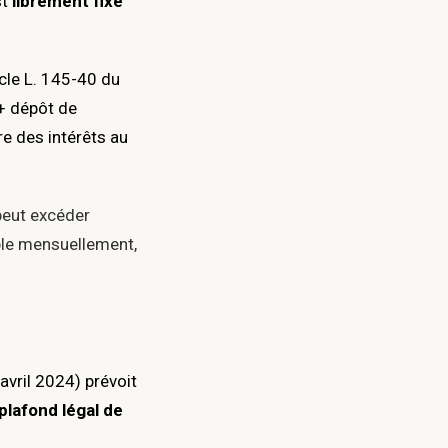
st
librement fixé
icle L. 145-40 du
+ dépôt de
e des intérêts au
peut excéder
able mensuellement,
avril 2024) prévoit
plafond légal de