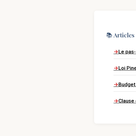
📚 Article
Le pas-
Loi Pine
Budget 
Clause 