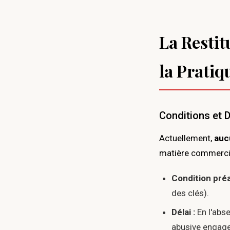
La Restit
la Pratiq
Conditions et D
Actuellement,
aucu
matière commerci
Condition préa
des clés).
Délai :
En l'abse
abusive engage 