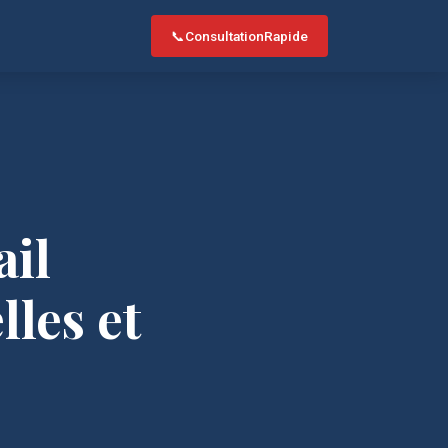
📞
Consultation
Rapide
ail
les et