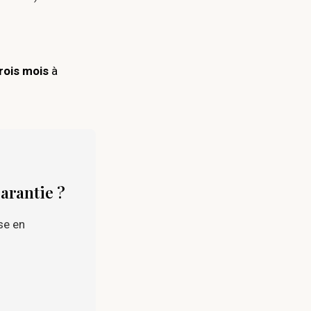
trois mois
à
garantie ?
se en