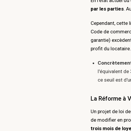
En l'état actuel d
par les parties
. A
Cependant, cette l
Code de commerce 
garantie) excèden
profit du locataire.
Concrètement
l'équivalent de
ce seuil est d'
La Réforme à V
Un projet de loi d
de modifier en pro
trois mois de loy