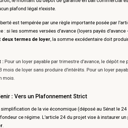
u droit, le montant du dépôt de garantie en bail commercial e
ucun plafond légal n'existe.
iberté est tempérée par une règle importante posée par l'art
: si les sommes versées d'avance (loyers payés d'avance 
t
deux termes de loyer
, la somme excédentaire doit produir
 :
Pour un loyer payable par trimestre d'avance, le dépôt ne 
 3 mois de loyer sans produire d'intérêts. Pour un loyer pay
un mois.
enir : Vers un Plafonnement Strict
e simplification de la vie économique (déposé au Sénat le 24 
fondeur ce régime. L'article 24 du projet vise à instaurer un
er
.