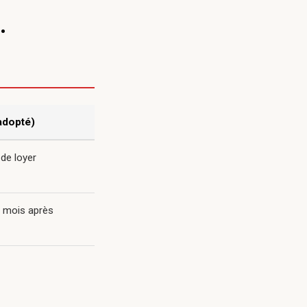
.
 adopté)
de loyer
3 mois après