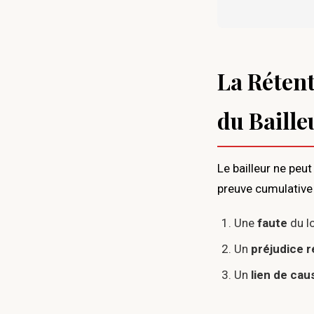
La Rétent
du Baille
Le bailleur ne peu
preuve cumulative 
Une
faute
du l
Un
préjudice r
Un
lien de cau