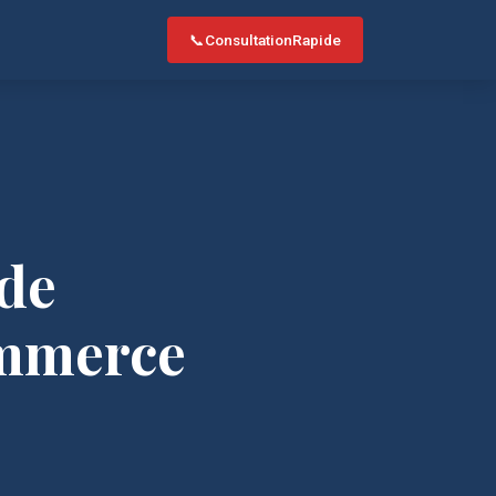
📞
Consultation
Rapide
 de
ommerce