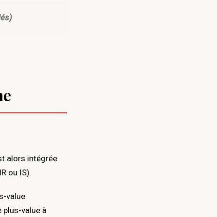
lés)
me
st alors intégrée
R ou IS).
us-value
plus-value à