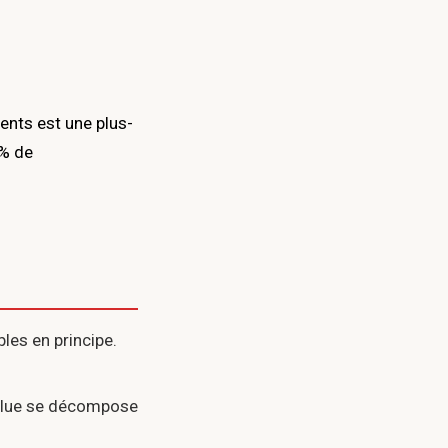
ents est une plus-
2% de
es en principe.
alue se décompose