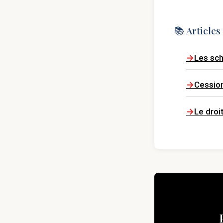
📚 Article
Les sch
Cession
Le dro